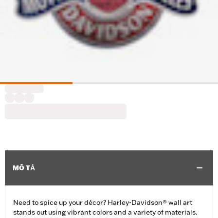
MÔ TẢ
Need to spice up your décor? Harley-Davidson® wall art
stands out using vibrant colors and a variety of materials.