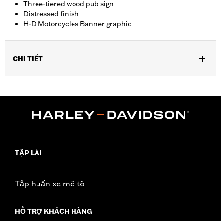
Three-tiered wood pub sign
Distressed finish
H-D Motorcycles Banner graphic
CHI TIẾT
Gender:
Unisex
Dimension Description:
14" H x 22" L x 0.75" W / 35.56 x 55.88 x
1.91 cm
TẬP LÁI
Tập huấn xe mô tô
HỖ TRỢ KHÁCH HÀNG