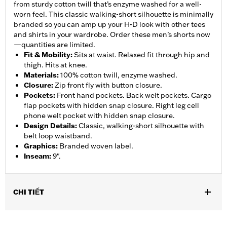
from sturdy cotton twill that’s enzyme washed for a well-
worn feel. This classic walking-short silhouette is minimally
branded so you can amp up your H-D look with other tees
and shirts in your wardrobe. Order these men’s shorts now
—quantities are limited.
Fit & Mobility
:
Sits at waist. Relaxed fit through hip and
thigh. Hits at knee.
Materials
:
100% cotton twill, enzyme washed.
Closure
:
Zip front fly with button closure.
Pockets
:
Front hand pockets. Back welt pockets. Cargo
flap pockets with hidden snap closure. Right leg cell
phone welt pocket with hidden snap closure.
Design Details
:
Classic, walking-short silhouette with
belt loop waistband.
Graphics
:
Branded woven label.
Inseam
:
9".
CHI TIẾT
Gender:
Men