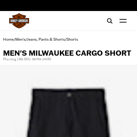
web accessibility
Home
Men's
Jeans, Pants & Shorts
Shorts
/
/
/
MEN'S MILWAUKEE CARGO SHORT
Phụ tùng | Mã SKU: 96759-24VM