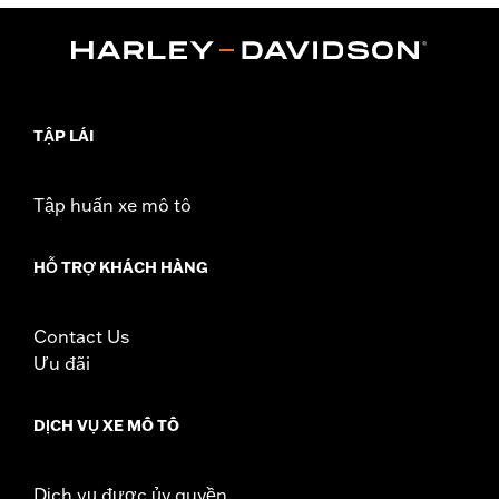
,
Functional Features:
Zipper Front
Pockets
WARRANTY:
90 day limited warranty – Go to
www.h-
d.com/warranty
for full details
Origin:
Imported
TẬP LÁI
Tập huấn xe mô tô
HỖ TRỢ KHÁCH HÀNG
Contact Us
Ưu đãi
DỊCH VỤ XE MÔ TÔ
Dịch vụ được ủy quyền