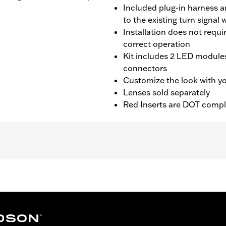
Included plug-in harness a
to the existing turn signal 
Installation does not requi
correct operation
Kit includes 2 LED modules
connectors
Customize the look with yo
Lenses sold separately
Red Inserts are DOT compl
, ’12-'17 FLS and FLSS, ’11-'17 FLSTN and FXST, ’16-'17 FLS
E, FLFB, FLHC, FXBB, FXBR, FXDRS and FXLRST) and ’14-'25
ter FLHX, FLTRX and '25-later FLHXU and FLTRXRRSE) and
ed LED turn signals, check with dealer to confirm.