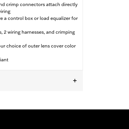
nd crimp connectors attach directly
wiring
re a control box or load equalizer for
, 2 wiring harnesses, and crimping
ur choice of outer lens cover color
iant
TF, FLSTFB, FLSTFBS and FXSB, ’12
 Touring (except '23-later FLHFB,
 Trike models. Does not fit some