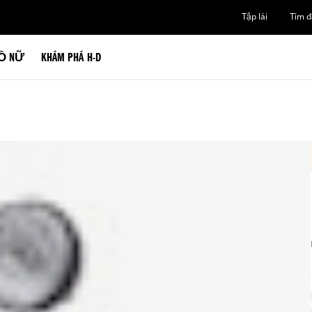
Tập lái
Tìm đạ
Ồ NỮ
KHÁM PHÁ H-D