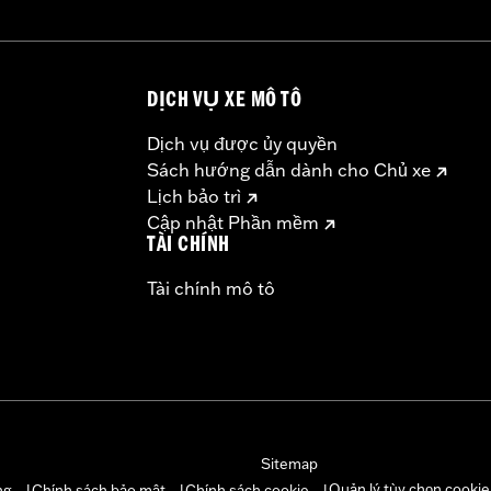
DỊCH VỤ XE MÔ TÔ
harnesses and crimping connectors
– Go to
www.h-d.com/warranty
for full details
Dịch vụ được ủy quyền
ents
Sách hướng dẫn dành cho Chủ xe
Lịch bảo trì
Cập nhật Phần mềm
TÀI CHÍNH
Tài chính mô tô
Sitemap
Quản lý tùy chọn cookie
ng
Chính sách bảo mật
Chính sách cookie