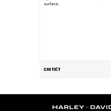
surface.
CHI TIẾT
Fits ’14-'22 XL, ’12-'16 FLD and FXDC
FLSTSE, '18-'25 Softail® (except FLD
FLHXSE, FLTRXSE, FLTRXSTSE, '24-la
international configurations with seal
Installation Instructions
Lighting Type:
LED