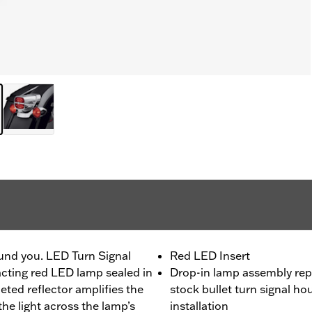
ound you. LED Turn Signal
Red LED Insert
-acting red LED lamp sealed in
Drop-in lamp assembly repl
eted reflector amplifies the
stock bullet turn signal ho
the light across the lamp’s
installation