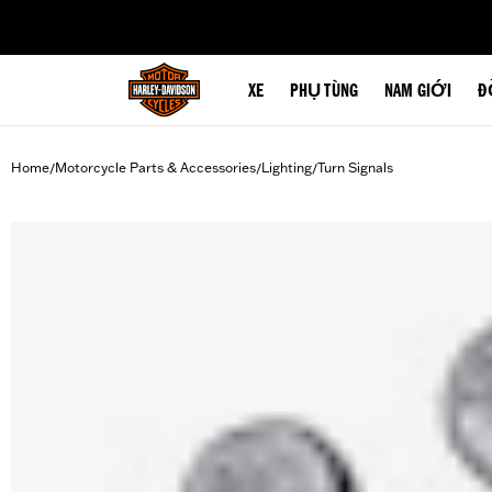
web accessibility
XE
PHỤ TÙNG
NAM GIỚI
Đ
Home
Motorcycle Parts & Accessories
Lighting
Turn Signals
/
/
/