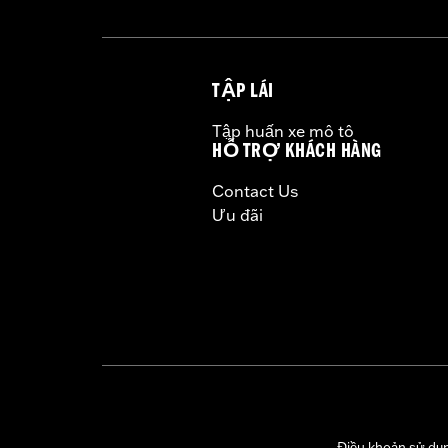
Lighting Color:
Red
Sold Separately:
Lenses
Sold In Units:
Pair
TẬP LÁI
In the Box:
2 LED modules, 2 wiring 
WARRANTY:
1 year limited warranty 
Tập huấn xe mô tô
CERTIFICATION:
Meets DOT requirem
HỖ TRỢ KHÁCH HÀNG
Contact Us
Ưu đãi
Điều khoản sử dụ