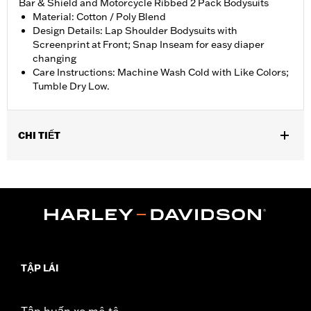
Bar & Shield and Motorcycle Ribbed 2 Pack Bodysuits
Material: Cotton / Poly Blend
Design Details: Lap Shoulder Bodysuits with
Screenprint at Front; Snap Inseam for easy diaper
changing
Care Instructions: Machine Wash Cold with Like Colors;
Tumble Dry Low.
CHI TIẾT
Gender:
Unisex
Dimension Description:
0-18M
TẬP LÁI
Tập huấn xe mô tô