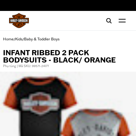
web accessibility
Home
Kids
Baby & Toddler Boys
/
/
INFANT RIBBED 2 PACK
BODYSUITS - BLACK/ ORANGE
Phụ tùng | Mã SKU: 99571-24VY