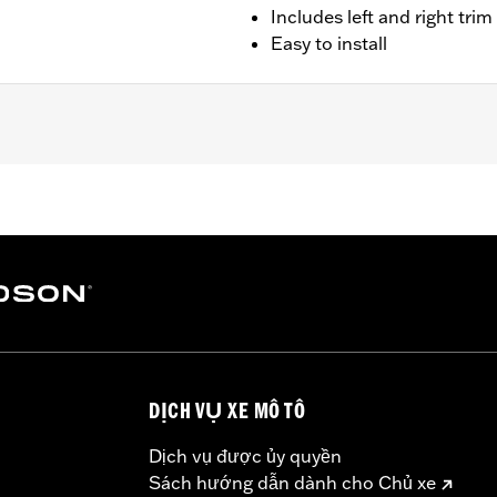
Includes left and right tri
Easy to install
FLTRT models. Does not not fit '23-later FLTRXSE, '24-late
stallation hardware
– Go to
www.h-d.com/warranty
for full details
DỊCH VỤ XE MÔ TÔ
Dịch vụ được ủy quyền
Sách hướng dẫn dành cho Chủ xe