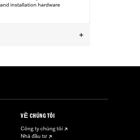
m and installation hardware
r FLTRX and FLTRXSTSE and '25-later
VỀ CHÚNG TÔI
Công ty chúng tôi
Nhà đầu tư