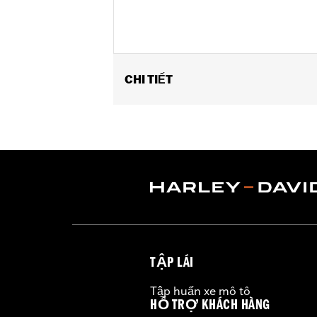
CHI TIẾT
Fits '15-'24 Road Glide® and '23-'25 
FLTRXRRSE.
Installation Instructions
Sold In Units:
Each
In the Box:
Left and Right trim and in
WARRANTY:
1 year limited warranty 
TẬP LÁI
Tập huấn xe mô tô
HỖ TRỢ KHÁCH HÀNG