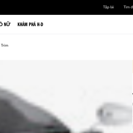
Tập lái
Tìm đạ
Ồ NỮ
KHÁM PHÁ H-D
 Trim