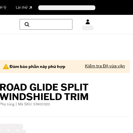
i lý
Lái thử
Kiểm tra Độ vừa vặn
Đảm bảo phần này phù hợp
ROAD GLIDE SPLIT
WINDSHIELD TRIM
Phụ tùng | Mã SKU: 57400320