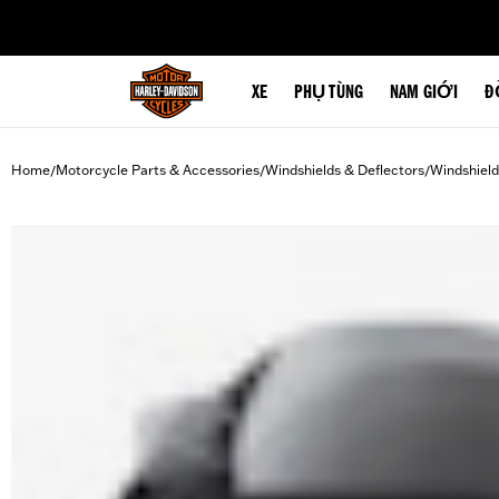
web accessibility
XE
PHỤ TÙNG
NAM GIỚI
Đ
Home
Motorcycle Parts & Accessories
Windshields & Deflectors
Windshield
/
/
/