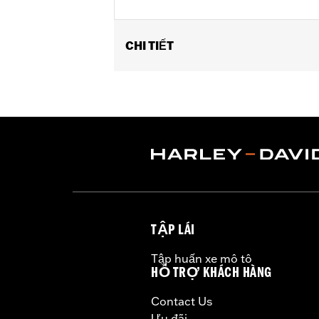
CHI TIẾT
Fits '17-'25 Touring (except '24-la
models with Original Equipment wedge
Installation Instructions
Collection:
Live to Ride
Sold In Units:
Each
In the Box:
Air cleaner trim only
WARRANTY:
1 year limited warranty 
TẬP LÁI
Tập huấn xe mô tô
HỖ TRỢ KHÁCH HÀNG
Contact Us
Ưu đãi