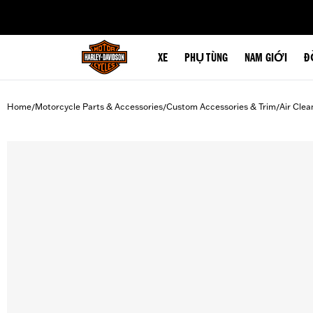
web accessibility
XE
PHỤ TÙNG
NAM GIỚI
Đ
Home
Motorcycle Parts & Accessories
Custom Accessories & Trim
Air Clea
/
/
/