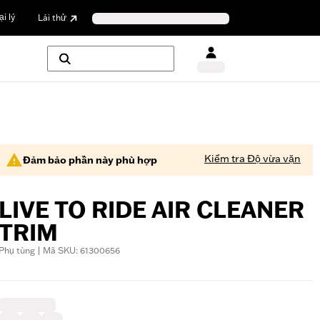
i lý
Lái thử
Kiểm tra Độ vừa vặn
Đảm bảo phần này phù hợp
LIVE TO RIDE AIR CLEANER
TRIM
Phụ tùng | Mã SKU: 61300656