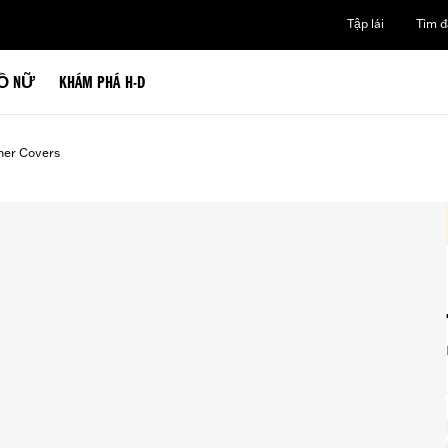
Tập lái
Tìm đạ
Ồ NỮ
KHÁM PHÁ H-D
ner Covers