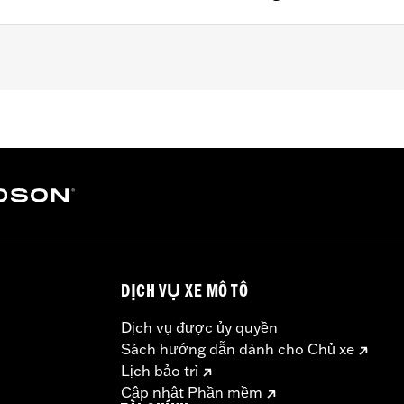
ter FLHX, FLTRX, '25-later FLHXSE, FLHXU, FLTRXRRSE, FLT
 shaped air cleaner cover. Does not fit CVO models.
– Go to
www.h-d.com/warranty
for full details
DỊCH VỤ XE MÔ TÔ
Dịch vụ được ủy quyền
Sách hướng dẫn dành cho Chủ xe
Lịch bảo trì
Cập nhật Phần mềm