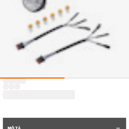
MÔ TẢ