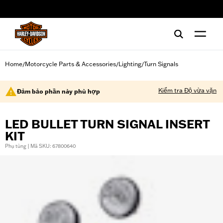
web accessibility
Home
Motorcycle Parts & Accessories
Lighting
Turn Signals
/
/
/
Kiểm tra Độ vừa vặn
Đảm bảo phần này phù hợp
LED BULLET TURN SIGNAL INSERT
KIT
Phụ tùng | Mã SKU: 67800640