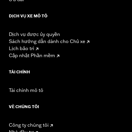
d.com/warranty
for full details
CERTIFICATION:
Meets DOT requirements
DỊCH VỤ XE MÔ TÔ
Dịch vụ được ủy quyền
Sách hướng dẫn dành cho Chủ xe
Lịch bảo trì
Cập nhật Phần mềm
TÀI CHÍNH
Tài chính mô tô
VỀ CHÚNG TÔI
Công ty chúng tôi
Nhà đầu tư