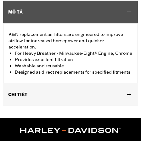
MÔ TẢ
K&N replacement air filters are engineered to improve
airflow for increased horsepower and quicker
acceleration.
For Heavy Breather - Milwaukee-Eight® Engine, Chrome
Provides excellent filtration
Washable and reusable
Designed as direct replacements for specified fitments
CHI TIẾT
Fits '18-'24 Softail®, '17-'25 Touring and Trike models with Heavy
Breather Kits P/N 29400263 or 29400264 and '22-later
Revolution Max models equipped with Heavy Breather P/N
29400440 or 29400442.
Sold In Units:
Each