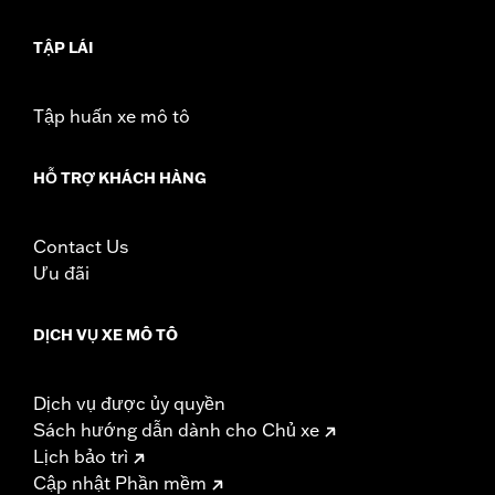
In the Box:
Air filter element only
WARRANTY:
1 year limited warranty – Go to
www.h-
TẬP LÁI
d.com/warranty
for full details
NOTES:
These washable and rechargeable filters use a special
coating to help filter fine particles from the incoming
Tập huấn xe mô tô
air. With time, the oil in the filter will dissipate and the
element will begin to turn gray. Clean the surface and
renew the original red color with an application of K&N
HỖ TRỢ KHÁCH HÀNG
Air Filter Care products.
Contact Us
Ưu đãi
DỊCH VỤ XE MÔ TÔ
Dịch vụ được ủy quyền
Sách hướng dẫn dành cho Chủ xe
Lịch bảo trì
Cập nhật Phần mềm