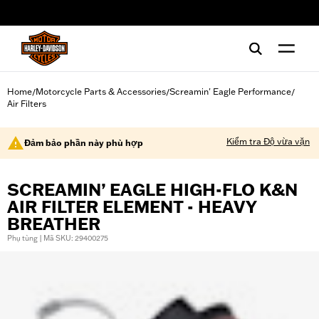
web accessibility
Home
Motorcycle Parts & Accessories
Screamin' Eagle Performance
/
/
/
Air Filters
Kiểm tra Độ vừa vặn
Đảm bảo phần này phù hợp
SCREAMIN’ EAGLE HIGH-FLO K&N
AIR FILTER ELEMENT - HEAVY
BREATHER
Phụ tùng | Mã SKU: 29400275