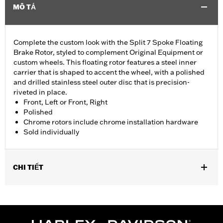
MÔ TẢ
Complete the custom look with the Split 7 Spoke Floating
Brake Rotor, styled to complement Original Equipment or
custom wheels. This floating rotor features a steel inner
carrier that is shaped to accent the wheel, with a polished
and drilled stainless steel outer disc that is precision-
riveted in place.
Front, Left or Front, Right
Polished
Chrome rotors include chrome installation hardware
Sold individually
CHI TIẾT
Fits '14-'22 XL, '06-'17 Dyna® (except FXDLS), '15-later Softail®
(except FXSE), '08-'25 Touring (except '23-later FLHXSE,
FLTRXSE, '24-later FLHX, FLTRX, '24 FLTRXSTSE and '25-later
FLHXU and FLTRXRRSE) and '09-later Trike models with