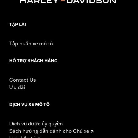
Original equipment or accessory wheel with 3.25" bolt circle
rotor mount.
Installation Instructions
TẬP LÁI
Position On Bike:
Front
Side of Bike:
Left or Right
Sold In Units:
Each
Tập huấn xe mô tô
Material:
Steel
In the Box:
Rotor and chrome installation hardware
HỖ TRỢ KHÁCH HÀNG
WARRANTY:
1 year limited warranty – Go to
www.h-
d.com/warranty
for full details
Contact Us
Ưu đãi
DỊCH VỤ XE MÔ TÔ
Dịch vụ được ủy quyền
Sách hướng dẫn dành cho Chủ xe