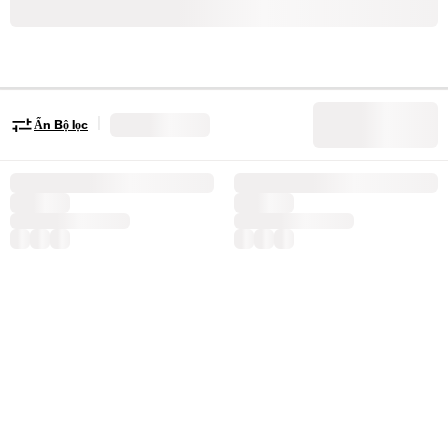
|
Ẩn Bộ lọc