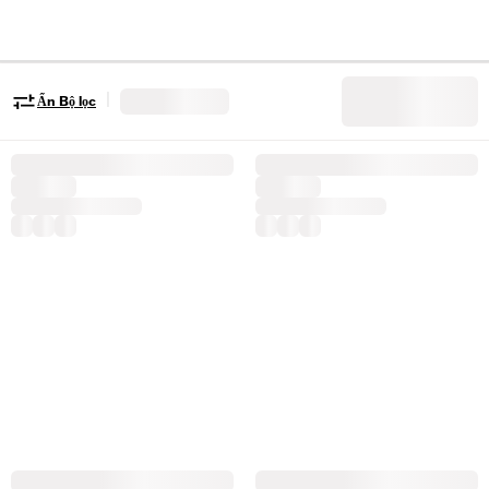
|
Ẩn Bộ lọc