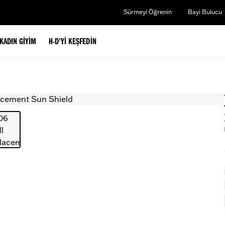
Sürmeyi Öğrenin
Bayi Bulucu
KADIN GIYIM
H-D'YI KEŞFEDIN