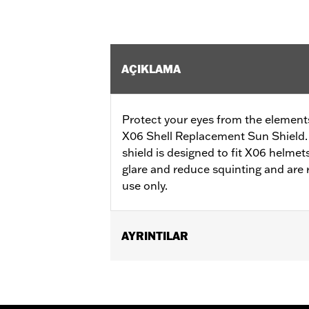
AÇIKLAMA
Protect your eyes from the elements
X06 Shell Replacement Sun Shield.
shield is designed to fit X06 helmets
glare and reduce squinting and ar
use only.
AYRINTILAR
Gender:
Men
Collection:
Genuine Motorclothes
WARRANTY:
90 day limited warranty 