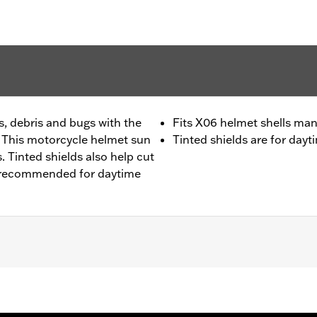
, debris and bugs with the
Fits X06 helmet shells ma
 This motorcycle helmet sun
Tinted shields are for dayt
. Tinted shields also help cut
e recommended for daytime
– Go to
www.h-d.com/warranty
for full details