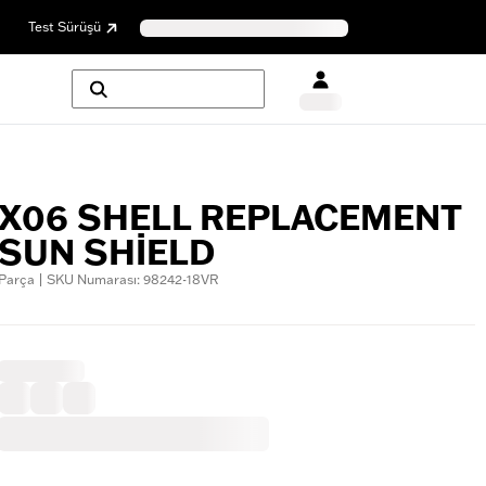
Test Sürüşü
X06 SHELL REPLACEMENT
SUN SHIELD
Parça | SKU Numarası: 98242-18VR