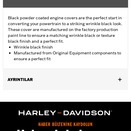
Black powder coated engine covers are the perfect start in
converting your powertrain to a striking wrinkle black look.
These cover are manufactured on the factory production
paint line to ensure a matching wrinkle black or texture
black finish and a perfect fit.
Wrinkle black finish
Manufactured from Original Equipment components to
ensure a perfect fit
AYRINTILAR
Fits '01-'17 Dyna®, Softail®, '01-'16 Touring and Trike models
(except '01 EFI Touring).
Sold In Units:
Each
In the Box:
Cam Cover Only
WARRANTY:
,,,,,,,,,,,,,,,,,,,,,,,,,,,,,,,,,,,,,,,,,,,,,,,,,,,,,,,,,,,,,,,,,,
HABER BÜLTENİNE KAYDOLUN
NOTES:
Removing and installing engine covers may require