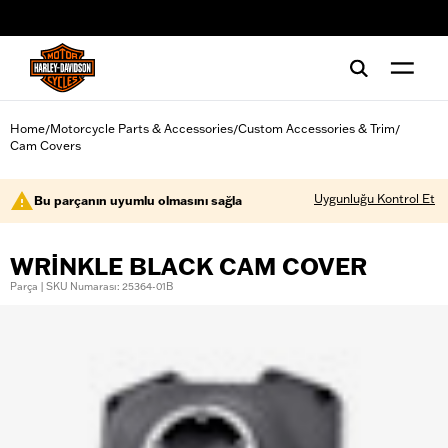
web accessibility
Home
Motorcycle Parts & Accessories
Custom Accessories & Trim
/
/
/
Cam Covers
Uygunluğu Kontrol Et
Bu parçanın uyumlu olmasını sağla
WRINKLE BLACK CAM COVER
Parça | SKU Numarası: 25364-01B