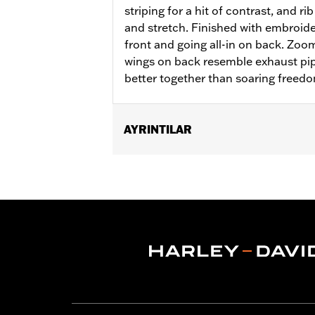
striping for a hit of contrast, and ri
and stretch. Finished with embroide
front and going all-in on back. Zoom
wings on back resemble exhaust pi
better together than soaring freed
AYRINTILAR
Gender:
Women
Functional Features:
Zipper Front
WARRANTY:
2 year limited warranty 
Origin:
Imported