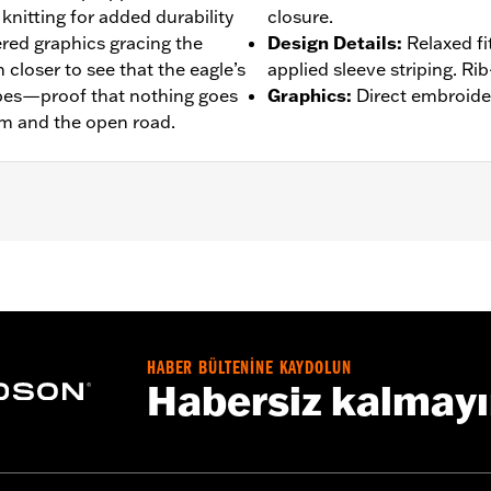
b knitting for added durability
closure.
red graphics gracing the
Design Details
:
Relaxed fi
 closer to see that the eagle’s
applied sleeve striping. Rib
pes—proof that nothing goes
Graphics
:
Direct embroide
om and the open road.
– Go to
www.h-d.com/warranty
for full details
HABER BÜLTENİNE KAYDOLUN
Habersiz kalmay