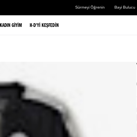
Sürmeyi Öğrenin
Bayi Bulucu
KADIN GIYIM
H-D'YI KEŞFEDIN