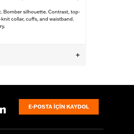
t. Bomber silhouette. Contrast, top-
-knit collar, cuffs, and waistband.
ry.
ın
E-POSTA IÇIN KAYDOL