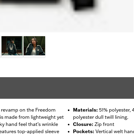
-D revamp on the Freedom
Materials
:
51% polyester, 
 is made from lightweight yet
polyester dull twill lining.
lky hand feel that’s wrinkle
Closure
:
Zip front
eatures top-applied sleeve
Pockets
:
Vertical welt ha