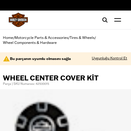
web accessibility
Home
Motorcycle Parts & Accessories
Tires & Wheels
/
/
/
Wheel Components & Hardware
Uygunluğu Kontrol Et
Bu parçanın uyumlu olmasını sağla
WHEEL CENTER COVER KIT
Parça | SKU Numarası: 42500015