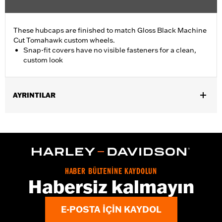
These hubcaps are finished to match Gloss Black Machine
Cut Tomahawk custom wheels.
Snap-fit covers have no visible fasteners for a clean,
custom look
AYRINTILAR
Fits '19-later FLRT, FLHTCUTG, and FLHTCUTGSE models
equipped with Tomahawk rear wheels.
Sold In Units:
Pair
In the Box:
2 hub caps and installation instructions
WARRANTY:
2 year limited warranty – Go to
www.h-
HABER BÜLTENİNE KAYDOLUN
d.com/warranty
for full details
Habersiz kalmayın
E-POSTA IÇIN KAYDOL