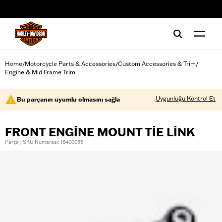
web accessibility
Home
Motorcycle Parts & Accessories
Custom Accessories & Trim
/
/
/
Engine & Mid Frame Trim
Uygunluğu Kontrol Et
Bu parçanın uyumlu olmasını sağla
FRONT ENGINE MOUNT TIE LINK
Parça | SKU Numarası: 16400055