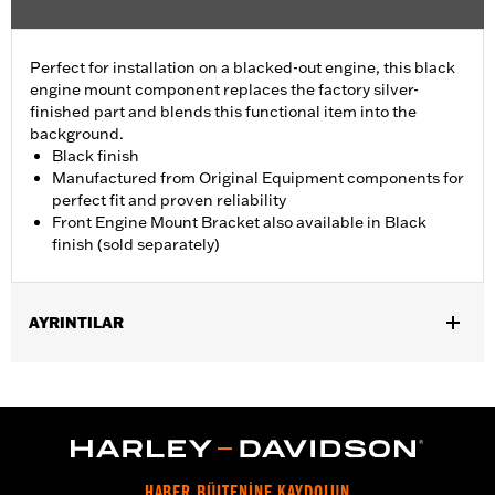
Perfect for installation on a blacked-out engine, this black
engine mount component replaces the factory silver-
finished part and blends this functional item into the
background.
Black finish
Manufactured from Original Equipment components for
perfect fit and proven reliability
Front Engine Mount Bracket also available in Black
finish (sold separately)
AYRINTILAR
Fits '09-later Touring (except '25-later FLTRXRRSE) models.
Sold In Units:
Each
In the Box:
Engine Mount Tie Link only
WARRANTY:
,,,,,,,,,,,,,,,,,,,,,,,,,,,,,,,,,,,,,,,,,,,,,,,,,,,,,,,,,,,,,,,,,,,
HABER BÜLTENİNE KAYDOLUN