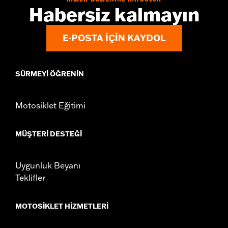
Habersiz kalmayın
E-POSTA IÇIN KAYDOL
SÜRMEYI ÖĞRENIN
Motosiklet Eğitimi
MÜŞTERI DESTEĞI
Uygunluk Beyanı
Teklifler
MOTOSIKLET HIZMETLERI