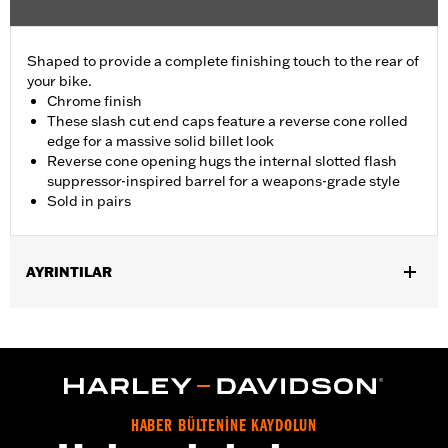
Shaped to provide a complete finishing touch to the rear of
your bike.
Chrome finish
These slash cut end caps feature a reverse cone rolled
edge for a massive solid billet look
Reverse cone opening hugs the internal slotted flash
suppressor-inspired barrel for a weapons-grade style
Sold in pairs
AYRINTILAR
Fits ’17-later Touring models equipped with 4.5" Screamin’
Eagle® Street Cannon mufflers and Screamin' Eagle High-Flow
Exhaust Systems. Does not fit CVO Touring muffler.
Installation Instructions
Diameter:
4.5
HABER BÜLTENİNE KAYDOLUN
Material Diameter UOM:
Inches