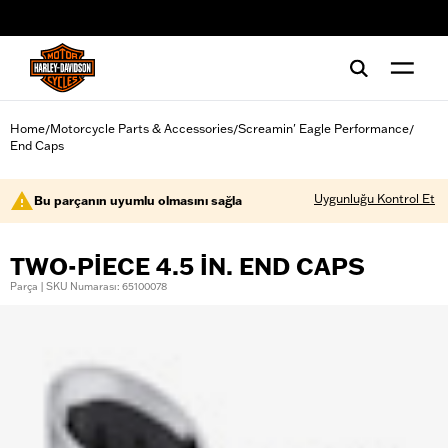
web accessibility
Home
Motorcycle Parts & Accessories
Screamin' Eagle Performance
/
/
/
End Caps
Uygunluğu Kontrol Et
Bu parçanın uyumlu olmasını sağla
TWO-PIECE 4.5 IN. END CAPS
Parça | SKU Numarası: 65100078