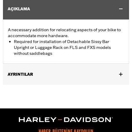
AÇIKLAMA
A necessary addition for relocating aspects of your bike to
accommodate more hardware.
Required for installation of Detachable Sissy Bar
Upright or Luggage Rack on FLS and FXS models
without saddlebags
AYRINTILAR
Fits '11-'17 FLS, FLSS and FXS models equipped with One-Piece
Detachable Upright or Luggage Rack. Models equipped with
Sidemount License Plate require Relocation Kit P/N 67900127.
Installation Instructions
Position On Bike:
Rear
Sold In Units:
Each
In the Box:
All necessary hardware for relocating turn signals
HABER BÜLTENİNE KAYDOLUN