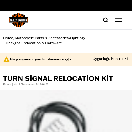
web accessibility
Home
Motorcycle Parts & Accessories
Lighting
/
/
/
Turn Signal Relocation & Hardware
Uygunluğu Kontrol Et
Bu parçanın uyumlu olmasını sağla
TURN SIGNAL RELOCATION KIT
Parça | SKU Numarası: 54296-11