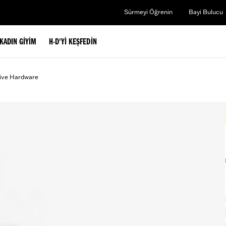
Sürmeyi Öğrenin
Bayi Bulucu
KADIN GIYIM
H-D'YI KEŞFEDIN
ive Hardware