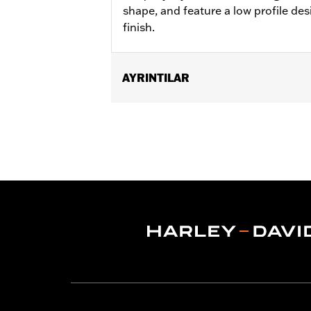
shape, and feature a low profile d
finish.
AYRINTILAR
Sold In Units:
Each
In the Box:
10 chrome-plated dome h
WARRANTY:
1 year limited warranty 