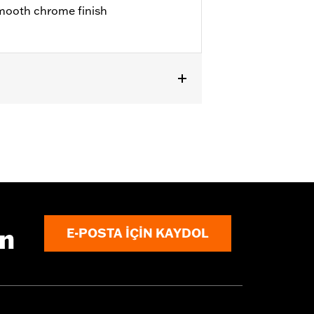
smooth chrome finish
ın
E-POSTA IÇIN KAYDOL