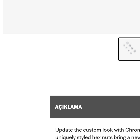
AÇIKLAMA
Update the custom look with Chro
uniquely styled hex nuts bring a new