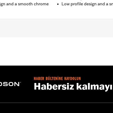
esign and a smooth chrome
Low profile design and a 
ex nuts
– Go to
www.h-d.com/warranty
for full details
HABER BÜLTENİNE KAYDOLUN
Habersiz kalmay