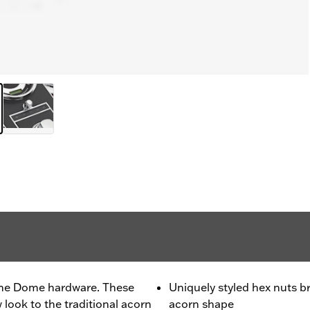
me Dome hardware. These
Uniquely styled hex nuts br
 look to the traditional acorn
acorn shape