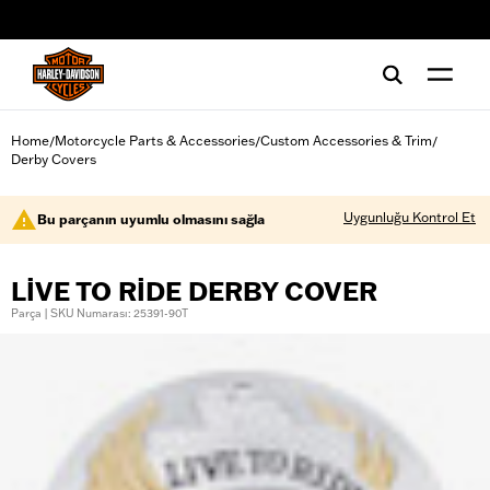
web accessibility
Home
Motorcycle Parts & Accessories
Custom Accessories & Trim
/
/
/
Derby Covers
Uygunluğu Kontrol Et
Bu parçanın uyumlu olmasını sağla
LIVE TO RIDE DERBY COVER
Parça | SKU Numarası: 25391-90T