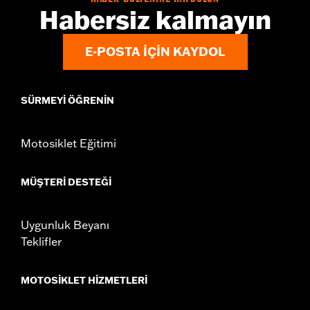
Habersiz kalmayın
E-POSTA IÇIN KAYDOL
SÜRMEYI ÖĞRENIN
Motosiklet Eğitimi
MÜŞTERI DESTEĞI
Uygunluk Beyanı
Teklifler
MOTOSIKLET HIZMETLERI