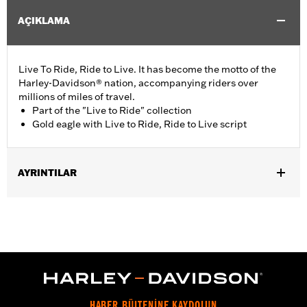
AÇIKLAMA
Live To Ride, Ride to Live. It has become the motto of the
Harley-Davidson® nation, accompanying riders over
millions of miles of travel.
Part of the "Live to Ride" collection
Gold eagle with Live to Ride, Ride to Live script
AYRINTILAR
Fits all '70-'98 models (except Sportster® models).
Collection:
Live to Ride
Sold In Units:
Each
In the Box:
Derby cover and chrome-plated stainless steel
mounting hardware
WARRANTY:
,,,,,,,,,,,,,,,,,,,,,,,,,,,,,,,,,,,,,,,,,,,,,,,,,,,,,,,,,,,,,,,,,
HABER BÜLTENİNE KAYDOLUN