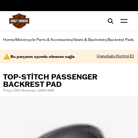
web accessibility
Home
Motorcycle Parts & Accessories
Seats & Backrests
Backrest Pads
/
/
/
Uygunluğu Kontrol Et
Bu parçanın uyumlu olmasını sağla
TOP-STITCH PASSENGER
BACKREST PAD
Parça | SKU Numarası: 52924-98B