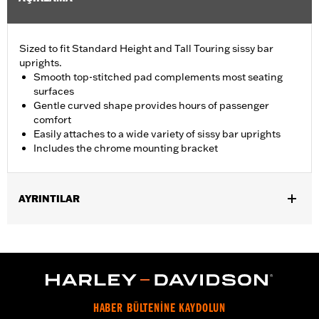
Sized to fit Standard Height and Tall Touring sissy bar
uprights.
Smooth top-stitched pad complements most seating
surfaces
Gentle curved shape provides hours of passenger
comfort
Easily attaches to a wide variety of sissy bar uprights
Includes the chrome mounting bracket
AYRINTILAR
Fits Standard-Height H-D® Detachables™ Passenger Sissy Bar
Uprights P/N 52300324, 52627-09A, 54247-09A, 52933-97C or
52805-97B, Tall H-D® Detachables™ Passenger Sissy Bar
Upright P/N 52723-06A, Premium H-D® Detachables™ Sissy Bar
Upright P/N 52300257 or 52300258 and Quick Release Sissy
Bar Upright 52300415 and 52300324A. Also fits '18-later Softail®
HABER BÜLTENİNE KAYDOLUN
models equipped with Short or Standard Height HoldFast Sissy