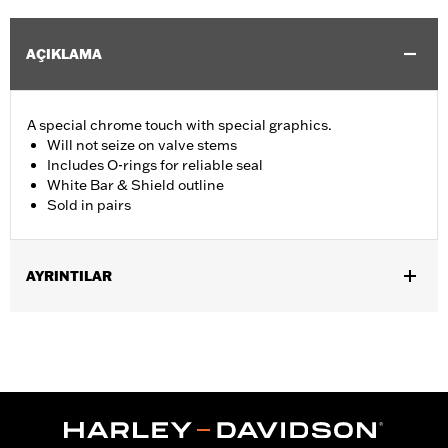
AÇIKLAMA
A special chrome touch with special graphics.
Will not seize on valve stems
Includes O-rings for reliable seal
White Bar & Shield outline
Sold in pairs
AYRINTILAR
Universal fitment. Also fits suspension air valves.
Sold In Units:
Pair
In the Box:
2 abs valve stem caps
WARRANTY:
1 year limited warranty – Go to
www.h-
d.com/warranty
for full details