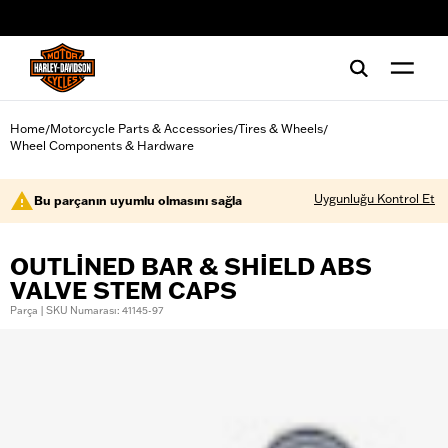
web accessibility
Home
Motorcycle Parts & Accessories
Tires & Wheels
/
/
/
Wheel Components & Hardware
Uygunluğu Kontrol Et
Bu parçanın uyumlu olmasını sağla
OUTLINED BAR & SHIELD ABS
VALVE STEM CAPS
Parça | SKU Numarası: 41145-97