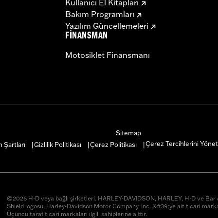
Kullanıcı El Kitapları
Bakım Programları
Yazılım Güncellemeleri
FINANSMAN
Motosiklet Finansmanı
Sitemap
Çerez Tercihlerini Yönet
 Şartları
Gizlilik Politikası
Çerez Politikası
|
|
|
©2026 H-D veya bağlı şirketleri. HARLEY-DAVIDSON, HARLEY, H-D ve Ba
Shield logosu, Harley-Davidson Motor Company, Inc. &#39;ye ait ticari marka
Üçüncü taraf ticari markaları ilgili sahiplerine aittir.