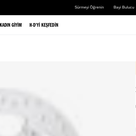
Sürmeyi Öğrenin
Bayi Bulucu
KADIN GIYIM
H-D'YI KEŞFEDIN