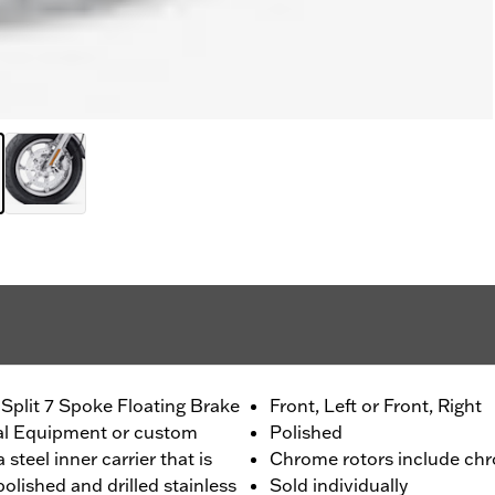
Split 7 Spoke Floating Brake
Front, Left or Front, Right
nal Equipment or custom
Polished
 steel inner carrier that is
Chrome rotors include chr
olished and drilled stainless
Sold individually