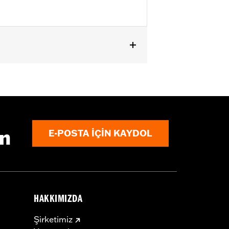
except '23-later FLHXSE, FLTRXSE, '24-
els with Original equipment or
ın
E-POSTA IÇIN KAYDOL
HAKKIMIZDA
Şirketimiz