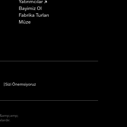
Yatırımcılar
Bayimiz Ol
Fabrika Turları
Müze
Sizi Önemsiyoruz
|
r &amp;amp;
lardır.