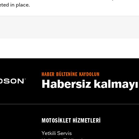
eted in place.
 FXDLS), '15-later Softail® (except FXSE), '08-'25 Touring (
d '25-later FLHXU and FLTRXRRSE) and '09-later Trike mod
 rotor mount.
HABER BÜLTENİNE KAYDOLUN
Habersiz kalmay
ation hardware
– Go to
www.h-d.com/warranty
for full details
MOTOSIKLET HIZMETLERI
Yetkili Servis