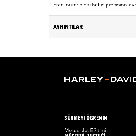
steel outer disc that is precision-riv
AYRINTILAR
Fits '14-'22 XL, '06-'17 Dyna® (except
later FLHX, FLTRX, '24 FLTRXSTSE an
accessory wheel with 3.25" bolt circle
Installation Instructions
Position On Bike:
Front
Side of Bike:
Left or Right
Sold In Units:
Each
Material:
Steel
In the Box:
Rotor and chrome install
WARRANTY:
1 year limited warranty 
SÜRMEYI ÖĞRENIN
Motosiklet Eğitimi