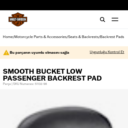
web accessibility
Home
Motorcycle Parts & Accessories
Seats & Backrests
Backrest Pads
/
/
/
Uygunluğu Kontrol Et
Bu parçanın uyumlu olmasını sağla
SMOOTH BUCKET LOW
PASSENGER BACKREST PAD
Parça | SKU Numarası: 51132-98