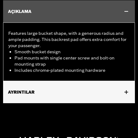
AÇIKLAMA
Features large bucket shape, with a generous radius and
ample padding. This backrest pad offers extra comfort for
your passenger.
Smooth bucket design
Pad mounts with single center screw and bolt-on
mounting strap
Includes chrome-plated mounting hardware
AYRINTILAR
Fits Low Medallion Style Sissy Bar Upright P/N 52655-84,
52909-02, 52754-04, 51851-09, Standard Medallion Style Sissy
Bar Upright P/N 52735-85 or 52877-08, Standard Square Bar
Mini Medallion Style Sissy Bar Upright P/N 53281-06 or 53407-
06, Standard Heritage Style Sissy Bar Upright P/N 52731-00 and
Standard Round Bar Sissy Bar Upright P/N 52300018 or