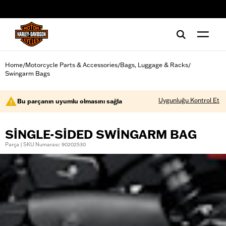
web accessibility
Home
Motorcycle Parts & Accessories
Bags, Luggage & Racks
/
/
/
Swingarm Bags
Uygunluğu Kontrol Et
Bu parçanın uyumlu olmasını sağla
SINGLE-SIDED SWINGARM BAG
Parça | SKU Numarası: 90202530