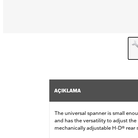
AÇIKLAMA
The universal spanner is small enoug
and has the versatility to adjust the 
mechanically adjustable H-D® rear 