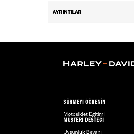
AYRINTILAR
For use on models with mechanically a
equipped with Premium Emulsion Sh
Sold In Units:
Each
In the Box:
Spanner tool only
WARRANTY:
1 year limited warranty 
SÜRMEYI ÖĞRENIN
Motosiklet Eğitimi
MÜŞTERI DESTEĞI
Uygunluk Beyanı