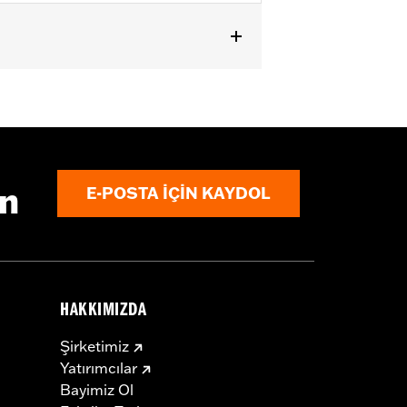
XG750, XR, '16-later XL, XL models
mium Emulsion Shocks P/N 54000066.
ın
E-POSTA IÇIN KAYDOL
HAKKIMIZDA
Şirketimiz
Yatırımcılar
Bayimiz Ol