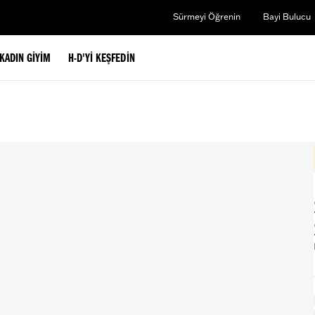
Sürmeyi Öğrenin
Bayi Bulucu
KADIN GIYIM
H-D'YI KEŞFEDIN