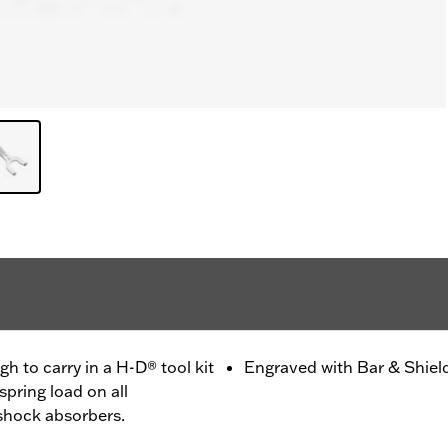
h to carry in a H-D® tool kit
Engraved with Bar & Shiel
spring load on all
shock absorbers.