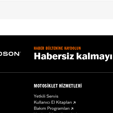
djustable H-D® rear shock absorbers. Does not fit XG500, 
ocks P/N 54000076, 54000077 or Dyna® models with Pre
– Go to
www.h-d.com/warranty
for full details
HABER BÜLTENİNE KAYDOLUN
Habersiz kalmay
MOTOSIKLET HIZMETLERI
Yetkili Servis
Kullanıcı El Kitapları
Bakım Programları