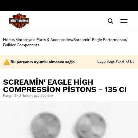
web accessibility
Home
Motorcycle Parts & Accessories
Screamin' Eagle Performance
/
/
/
Builder Components
Uygunluğu Kontrol Et
Bu parçanın uyumlu olmasını sağla
SCREAMIN' EAGLE HIGH
COMPRESSION PISTONS – 135 CI
Parça | SKU Numarası: 21900164A