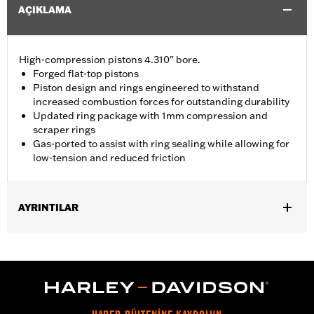
AÇIKLAMA
High-compression pistons 4.310" bore.
Forged flat-top pistons
Piston design and rings engineered to withstand
increased combustion forces for outstanding durability
Updated ring package with 1mm compression and
scraper rings
Gas-ported to assist with ring sealing while allowing for
low-tension and reduced friction
AYRINTILAR
Replacement pistons for '21-later Milwaukee-Eight Touring
models equipped with 135CI Stage IV Kit or Performance Crate
engine.
Installation Instructions
Dealer Install Recommended:
Yes