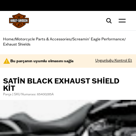
web accessibility
Home
Motorcycle Parts & Accessories
Screamin' Eagle Performance
/
/
/
Exhaust Shields
Uygunluğu Kontrol Et
Bu parçanın uyumlu olmasını sağla
SATIN BLACK EXHAUST SHIELD
KIT
Parça | SKU Numarası: 65400285A