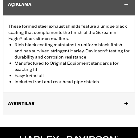
AÇIKLAMA
These formed steel exhaust shields feature a unique black
coating that complements the finish of the Screamin’
Eagle® black slip-on mufflers.
Rich black coating maintains its uniform black finish
and has survived stringent Harley-Davidson® testing for
durability and corrosion resistance
Manufactured to Original Equipment standards for
exacting fit
Easy-to-install
Includes front and rear head pipe shields
AYRINTILAR
Fits ’17-later Touring (except '25-later FLTRXRRSE) and Trike
models.
Installation Instructions