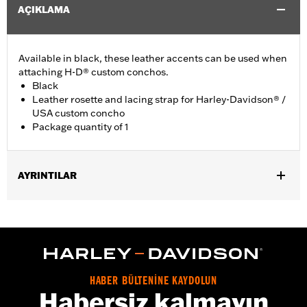
AÇIKLAMA
Available in black, these leather accents can be used when
attaching H-D® custom conchos.
Black
Leather rosette and lacing strap for Harley-Davidson® /
USA custom concho
Package quantity of 1
AYRINTILAR
Universal fitment.
Installation Instructions
Water Resistant:
No
Sold Separately:
Conchos
Sold In Units:
Each
HABER BÜLTENİNE KAYDOLUN
Material:
Leather
Habersiz kalmayın
In the Box:
1 leather rosette and lacing strap