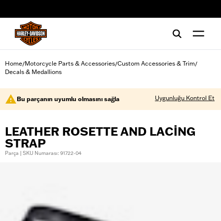
web accessibility
Home
Motorcycle Parts & Accessories
Custom Accessories & Trim
/
/
/
Decals & Medallions
Uygunluğu Kontrol Et
Bu parçanın uyumlu olmasını sağla
LEATHER ROSETTE AND LACING
STRAP
Parça | SKU Numarası: 91722-04