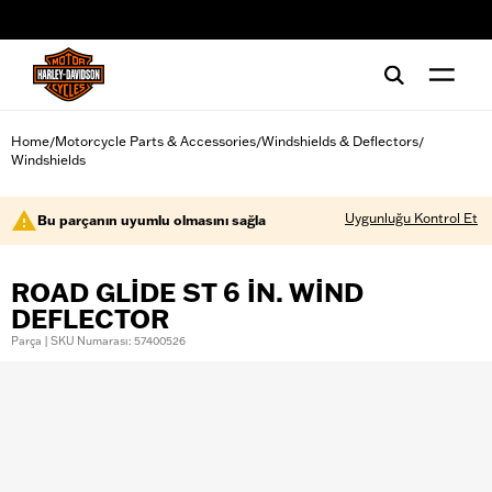
web accessibility
Home
Motorcycle Parts & Accessories
Windshields & Deflectors
/
/
/
Windshields
Uygunluğu Kontrol Et
Bu parçanın uyumlu olmasını sağla
ROAD GLIDE ST 6 IN. WIND
DEFLECTOR
Parça | SKU Numarası: 57400526