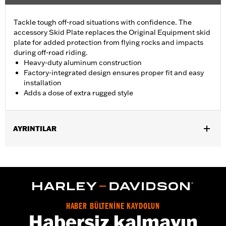
Tackle tough off-road situations with confidence. The
accessory Skid Plate replaces the Original Equipment skid
plate for added protection from flying rocks and impacts
during off-road riding.
Heavy-duty aluminum construction
Factory-integrated design ensures proper fit and easy
installation
Adds a dose of extra rugged style
AYRINTILAR
Fits '21-'23 RA1250 and RA1250S models.
Installation Instructions
Sold In Units:
Each
Material:
Aluminum
In the Box:
Skid plate, installation hardware and installation
HABER BÜLTENİNE KAYDOLUN
instructions
Habersiz kalmayın
WARRANTY:
1 year limited warranty – Go to
www.h-