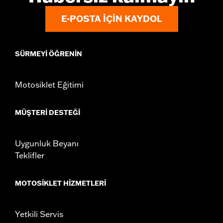
d.com/warranty
for full details
E-POSTA IÇIN KAYDOL
SÜRMEYI ÖĞRENIN
Motosiklet Eğitimi
MÜŞTERI DESTEĞI
Uygunluk Beyanı
Teklifler
MOTOSIKLET HIZMETLERI
Yetkili Servis