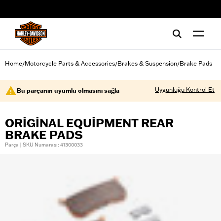
web accessibility
Home
Motorcycle Parts & Accessories
Brakes & Suspension
Brake Pads
/
/
/
Uygunluğu Kontrol Et
Bu parçanın uyumlu olmasını sağla
ORIGINAL EQUIPMENT REAR
BRAKE PADS
Parça | SKU Numarası: 41300033