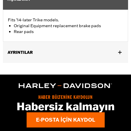
Fits ’14-later Trike models.
Original Equipment replacement brake pads
Rear pads
AYRINTILAR
Fits '14-'18 Trike models
Sold In Units:
Pair
In the Box:
Pair of brake pads
HABER BÜLTENİNE KAYDOLUN
Habersiz kalmayın
E-POSTA IÇIN KAYDOL