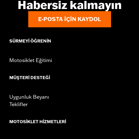
Habersiz kalmayın
E-POSTA IÇIN KAYDOL
SÜRMEYI ÖĞRENIN
Motosiklet Eğitimi
MÜŞTERI DESTEĞI
Uygunluk Beyanı
Teklifler
MOTOSIKLET HIZMETLERI