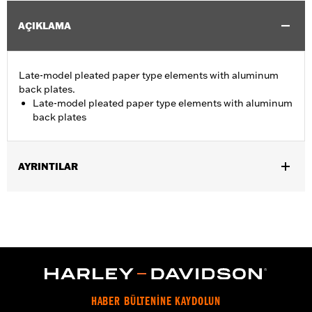
AÇIKLAMA
Late-model pleated paper type elements with aluminum
back plates.
Late-model pleated paper type elements with aluminum
back plates
AYRINTILAR
Fits '06-'10 FLHTCUSE models.
Sold In Units:
Each
In the Box:
Air filter only
WARRANTY:
1 year limited warranty – Go to
www.h-
d.com/warranty
for full details
HABER BÜLTENİNE KAYDOLUN