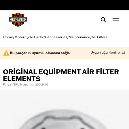
web accessibility
Home
Motorcycle Parts & Accessories
Maintenance
Air Filters
/
/
/
Uygunluğu Kontrol Et
Bu parçanın uyumlu olmasını sağla
ORIGINAL EQUIPMENT AIR FILTER
ELEMENTS
Parça | SKU Numarası: 29509-06