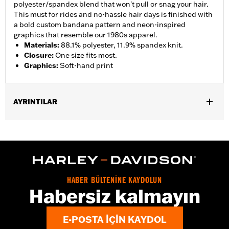
polyester/spandex blend that won't pull or snag your hair.
This must for rides and no-hassle hair days is finished with
a bold custom bandana pattern and neon-inspired
graphics that resemble our 1980s apparel.
Materials
:
88.1% polyester, 11.9% spandex knit.
Closure
:
One size fits most.
Graphics
:
Soft-hand print
AYRINTILAR
Gender:
Women
WARRANTY:
2 year limited warranty – Go to
www.h-
d.com/warranty
for full details
Origin:
Imported
HABER BÜLTENİNE KAYDOLUN
Habersiz kalmayın
E-POSTA IÇIN KAYDOL