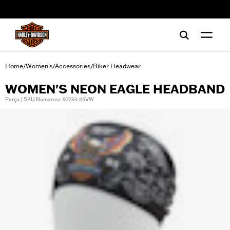
web accessibility
Home
Women's
Accessories
Biker Headwear
/
/
/
WOMEN'S NEON EAGLE HEADBAND
Parça | SKU Numarası: 97733-25VW