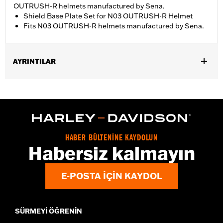
OUTRUSH-R helmets manufactured by Sena.
Shield Base Plate Set for N03 OUTRUSH-R Helmet
Fits N03 OUTRUSH-R helmets manufactured by Sena.
AYRINTILAR
Gender:
Unisex
HABER BÜLTENİNE KAYDOLUN
Habersiz kalmayın
E-POSTA IÇIN KAYDOL
SÜRMEYI ÖĞRENIN