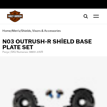
web accessibility
Home
Men's
Shields, Visors & Accessories
/
/
N03 OUTRUSH-R SHIELD BASE
PLATE SET
Parça | SKU Numarası: 98651-23VR