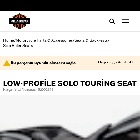
web accessibility
Home
Motorcycle Parts & Accessories
Seats & Backrests
/
/
/
Solo Rider Seats
Uygunluğu Kontrol Et
Bu parçanın uyumlu olmasını sağla
LOW-PROFILE SOLO TOURING SEAT
Parça | SKU Numarası: 52000248