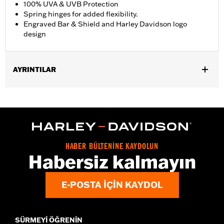
100% UVA & UVB Protection
Spring hinges for added flexibility.
Engraved Bar & Shield and Harley Davidson logo
design
AYRINTILAR
Gender:
Men
,
Functional Features:
100% UV Protection
UVB protection
WARRANTY:
2 year limited warranty – Go to
www.h-
d.com/warranty
for full details
Origin:
Imported
HABER BÜLTENİNE KAYDOLUN
Habersiz kalmayın
E-POSTA IÇIN KAYDOL
SÜRMEYI ÖĞRENIN