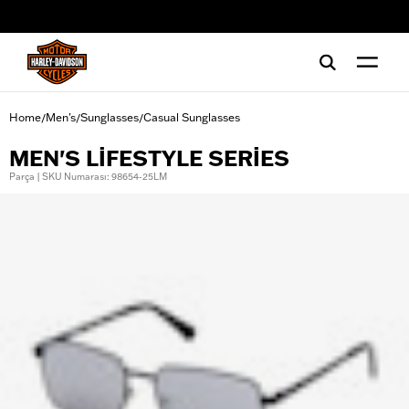
web accessibility
Home
Men's
Sunglasses
Casual Sunglasses
/
/
/
MEN'S LIFESTYLE SERIES
Parça | SKU Numarası: 98654-25LM