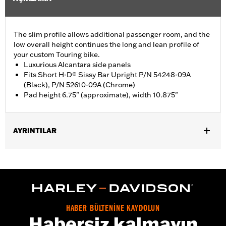
The slim profile allows additional passenger room, and the
low overall height continues the long and lean profile of
your custom Touring bike.
Luxurious Alcantara side panels
Fits Short H-D® Sissy Bar Upright P/N 54248-09A
(Black), P/N 52610-09A (Chrome)
Pad height 6.75" (approximate), width 10.875"
AYRINTILAR
Fits Short H-D Detachables Passenger Sissy Bar Upright P/N
52935-04A, 52610-09A or 54248-09A. Also fits ’18-later Softail
models equipped with Short or Standard Height Holdfast Sissy
Bar Uprights. Does not fit '21-later FLH, '23-later FLHFB, '24-
later FLTRXSTSE, '25-later FLHXU, FLTRXRRSE and '26-later
FLHXL, FLHXLSE and FLTRXL models or seats with tall
HABER BÜLTENİNE KAYDOLUN
passenger pillion pads. Pad height 6.5" width 10.5".
Habersiz kalmayın
Installation Instructions