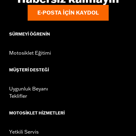
Rider Position:
Passenger
E-POSTA IÇIN KAYDOL
Height:
6.75 Inches
Sold In Units:
Each
Material:
Vinyl
SÜRMEYI ÖĞRENIN
Width:
10.88 Inches
In the Box:
Backrest pad and installation instructions
Motosiklet Eğitimi
MÜŞTERI DESTEĞI
Uygunluk Beyanı
Teklifler
MOTOSIKLET HIZMETLERI
Yetkili Servis