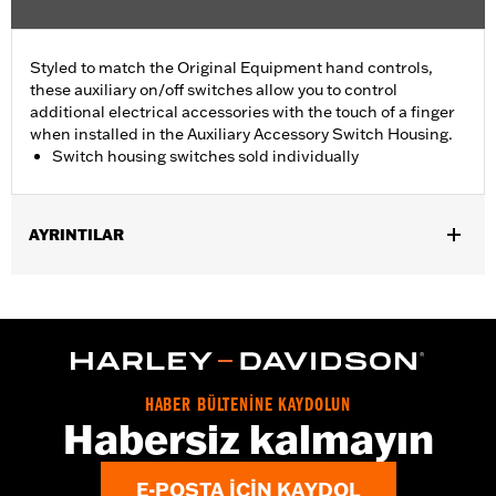
Styled to match the Original Equipment hand controls,
these auxiliary on/off switches allow you to control
additional electrical accessories with the touch of a finger
when installed in the Auxiliary Accessory Switch Housing.
Switch housing switches sold individually
AYRINTILAR
Fits Auxiliary Accessory Switch Housing Kits P/N 70255-02B,
70256-02, 70213-02C and 70248-02B.
Installation Instructions
Sold Separately:
Auxiliary Accessory Switch Housing
Sold In Units:
Each
HABER BÜLTENİNE KAYDOLUN
In the Box:
On/off switch and black switch cap
Habersiz kalmayın
WARRANTY:
1 year limited warranty – Go to
www.h-
d.com/warranty
for full details
E-POSTA IÇIN KAYDOL