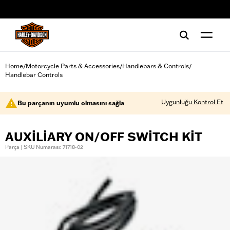
web accessibility
Home
Motorcycle Parts & Accessories
Handlebars & Controls
/
/
/
Handlebar Controls
Uygunluğu Kontrol Et
Bu parçanın uyumlu olmasını sağla
AUXILIARY ON/OFF SWITCH KIT
Parça | SKU Numarası: 71718-02