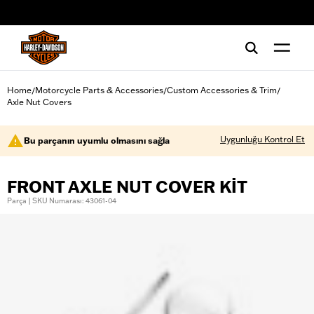
web accessibility
Home
Motorcycle Parts & Accessories
Custom Accessories & Trim
/
/
/
Axle Nut Covers
Uygunluğu Kontrol Et
Bu parçanın uyumlu olmasını sağla
FRONT AXLE NUT COVER KIT
Parça | SKU Numarası: 43061-04