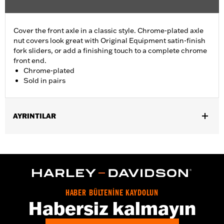
Cover the front axle in a classic style. Chrome-plated axle
nut covers look great with Original Equipment satin-finish
fork sliders, or add a finishing touch to a complete chrome
front end.
Chrome-plated
Sold in pairs
AYRINTILAR
Fits '04-'07 Dyna® (except '07 FXDSE and '04-'05 FXDWG) and
'00-'07 Touring models.
Sold In Units:
Pair
Material:
Billet
In the Box:
Axle nut cover kit
HABER BÜLTENİNE KAYDOLUN
WARRANTY:
1 year limited warranty – Go to
www.h-
Habersiz kalmayın
d.com/warranty
for full details