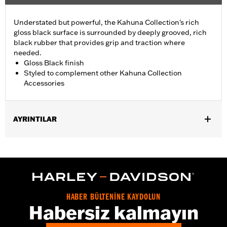
Understated but powerful, the Kahuna Collection's rich
gloss black surface is surrounded by deeply grooved, rich
black rubber that provides grip and traction where
needed.
Gloss Black finish
Styled to complement other Kahuna Collection
Accessories
AYRINTILAR
Fits ’12-’16 FLD, ’86-’17 FL Softail and ’80-later Touring (except
'25-later FLTRXRRSE) and Trike models.
Installation Instructions
Collection:
Kahuna
Sold In Units:
Each
HABER BÜLTENİNE KAYDOLUN
In the Box:
Brake Pedal Pad and installation instructions
Habersiz kalmayın
WARRANTY:
1 year limited warranty – Go to
www.h-
d.com/warranty
for full details