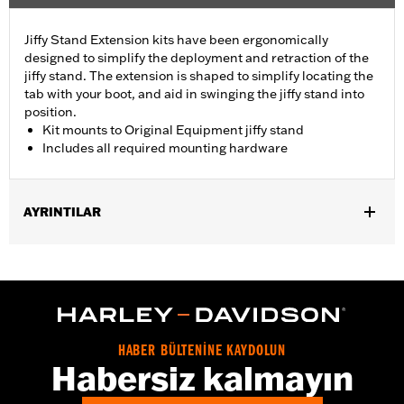
Jiffy Stand Extension kits have been ergonomically
designed to simplify the deployment and retraction of the
jiffy stand. The extension is shaped to simplify locating the
tab with your boot, and aid in swinging the jiffy stand into
position.
Kit mounts to Original Equipment jiffy stand
Includes all required mounting hardware
AYRINTILAR
Fits '93-'17 Dyna® models (except FXDFSE, FXDS-CONV,
FXDSE, FXDWG2, FXDWG3, FXDX, FXDXT, '99-'00 FXR and '01-
'04 FXDL).
Installation Instructions
Sold In Units:
Each
HABER BÜLTENİNE KAYDOLUN
In the Box:
Jiffy stand and all necessary installation hardware
Habersiz kalmayın
WARRANTY:
1 year limited warranty – Go to
www.h-
d.com/warranty
for full details