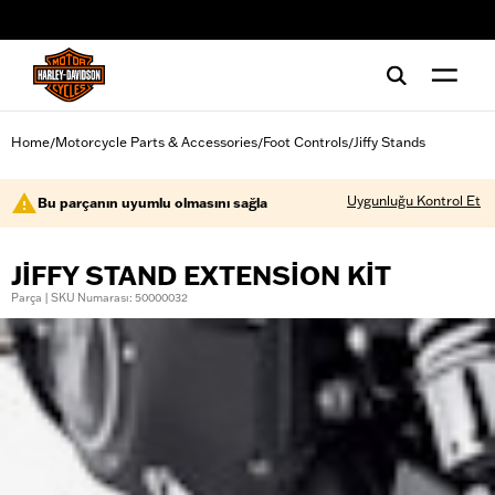
web accessibility
Home
Motorcycle Parts & Accessories
Foot Controls
Jiffy Stands
/
/
/
Uygunluğu Kontrol Et
Bu parçanın uyumlu olmasını sağla
JIFFY STAND EXTENSION KIT
Parça | SKU Numarası: 50000032