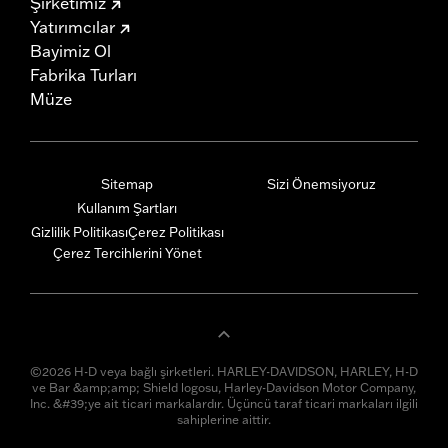
Şirketimiz
Yatırımcılar
Bayimiz Ol
Fabrika Turları
Müze
Sitemap
Sizi Önemsiyoruz
Kullanım Şartları
Gizlilik Politikası
Çerez Politikası
Çerez Tercihlerini Yönet
©2026 H-D veya bağlı şirketleri. HARLEY-DAVIDSON, HARLEY, H-D
ve Bar &amp;amp; Shield logosu, Harley-Davidson Motor Company,
Inc. &#39;ye ait ticari markalardır. Üçüncü taraf ticari markaları ilgili
sahiplerine aittir.