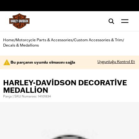
web accessibility
Home
Motorcycle Parts & Accessories
Custom Accessories & Trim
/
/
/
Decals & Medallions
Uygunluğu Kontrol Et
Bu parçanın uyumlu olmasını sağla
HARLEY-DAVIDSON DECORATIVE
MEDALLION
Parça | SKU Numarası: 14101834