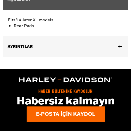
Fits '14-later XL models.
Rear Pads
AYRINTILAR
Fits '14-later XL models.
Installation Instructions
HABER BÜLTENİNE KAYDOLUN
Habersiz kalmayın
E-POSTA IÇIN KAYDOL