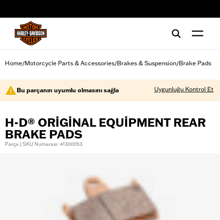
web accessibility
Home
Motorcycle Parts & Accessories
Brakes & Suspension
Brake Pads
/
/
/
Uygunluğu Kontrol Et
Bu parçanın uyumlu olmasını sağla
H-D® ORIGINAL EQUIPMENT REAR
BRAKE PADS
Parça | SKU Numarası: 41300053