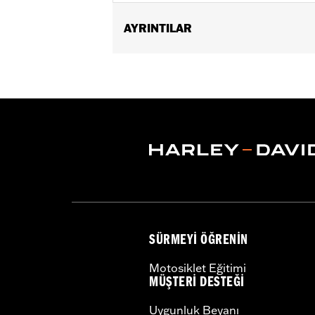
AYRINTILAR
Fits '93-'05 FXDWG and '91-'17 Soft
Billet Fork Slider Kit or Inverted Fork K
Installation Instructions
Sold In Units:
Each
In the Box:
chrome-plated socket he
WARRANTY:
1 year limited warranty 
SÜRMEYI ÖĞRENIN
Motosiklet Eğitimi
MÜŞTERI DESTEĞI
Uygunluk Beyanı