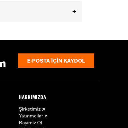
, FXSE and FXSTD). Does not fit with
ın
E-POSTA IÇIN KAYDOL
HAKKIMIZDA
Şirketimiz
Yatırımcılar
Bayimiz Ol