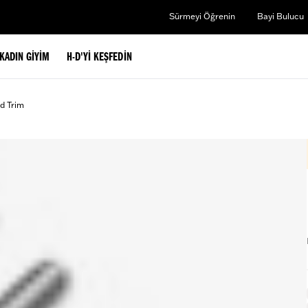
Sürmeyi Öğrenin
Bayi Bulucu
KADIN GIYIM
H-D'YI KEŞFEDIN
d Trim