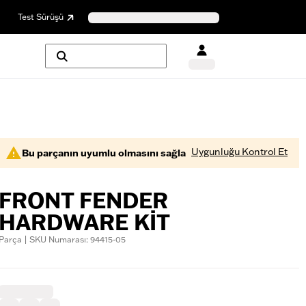
Test Sürüşü
Uygunluğu Kontrol Et
Bu parçanın uyumlu olmasını sağla
FRONT FENDER
HARDWARE KIT
Parça | SKU Numarası: 94415-05