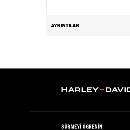
AYRINTILAR
Fits '15-later XG models (except XG75
Installation Instructions
Sold In Units:
Each
In the Box:
2 press-in fork tube cove
WARRANTY:
1 year limited warranty 
SÜRMEYI ÖĞRENIN