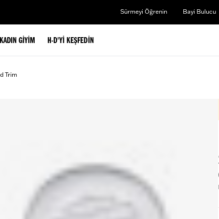
Sürmeyi Öğrenin
Bayi Bulucu
KADIN GIYIM
H-D'YI KEŞFEDIN
d Trim