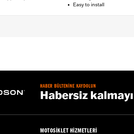
Easy to install
0A).
rs and 1 moon-shape steering stem cover
– Go to
www.h-d.com/warranty
for full details
HABER BÜLTENİNE KAYDOLUN
Habersiz kalmay
MOTOSIKLET HIZMETLERI