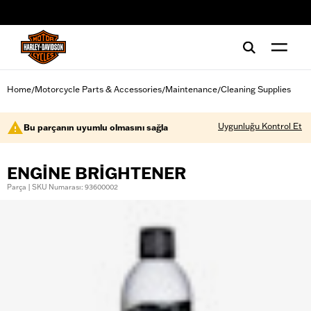
web accessibility
Home
Motorcycle Parts & Accessories
Maintenance
Cleaning Supplies
/
/
/
Uygunluğu Kontrol Et
Bu parçanın uyumlu olmasını sağla
ENGINE BRIGHTENER
Parça | SKU Numarası: 93600002