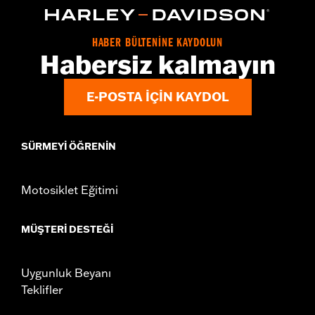
Sold In Units:
Each
Volume:
11 Ounce
HABER BÜLTENİNE KAYDOLUN
Habersiz kalmayın
E-POSTA IÇIN KAYDOL
SÜRMEYI ÖĞRENIN
Motosiklet Eğitimi
MÜŞTERI DESTEĞI
Uygunluk Beyanı
Teklifler