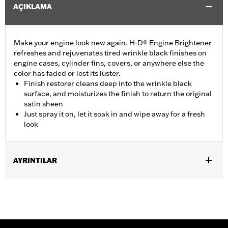
AÇIKLAMA
Make your engine look new again. H-D® Engine Brightener
refreshes and rejuvenates tired wrinkle black finishes on
engine cases, cylinder fins, covers, or anywhere else the
color has faded or lost its luster.
Finish restorer cleans deep into the wrinkle black
surface, and moisturizes the finish to return the original
satin sheen
Just spray it on, let it soak in and wipe away for a fresh
look
AYRINTILAR
Installation Instructions
Engine Brightener Safety Data Sheet
Recommended Usage:
Wrinkle black finishes on engine cases,
and covers