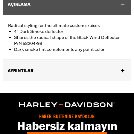
AÇIKLAMA
Radical styling for the ultimate custom cruiser.
4" Dark Smoke deflector
Shares the radical shape of the Black Wind Deflector
P/N 58204-98
Dark smoke tint complements any paint color
AYRINTILAR
Fits '96-'13 Electra Glide®, Street Glide® and Trike models. Stock
on '04 FLHTCSE models.
Sold In Units:
Each
Material:
Hard-coated Polycarbonate
Width:
19.3 Inches
HABER BÜLTENİNE KAYDOLUN
In the Box:
Windshield only
Habersiz kalmayın
Material Width UOM:
Inches
Windshield Overall Height:
4.0