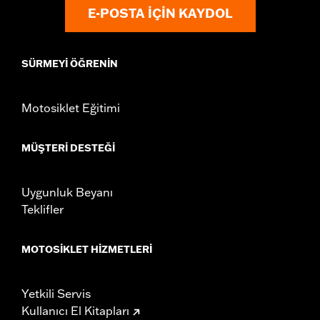
E-POSTA IÇIN KAYDOL
Windshield Overall Height UOM:
Inches
WARRANTY:
1 year limited warranty – Go to
www.h-
d.com/warranty
for full details
SÜRMEYI ÖĞRENIN
Motosiklet Eğitimi
MÜŞTERI DESTEĞI
Uygunluk Beyanı
Teklifler
MOTOSIKLET HIZMETLERI
Yetkili Servis
Kullanıcı El Kitapları