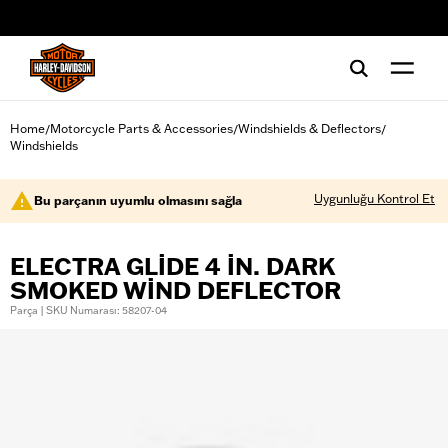
web accessibility
Home
Motorcycle Parts & Accessories
Windshields & Deflectors
/
/
/
Windshields
Uygunluğu Kontrol Et
Bu parçanın uyumlu olmasını sağla
ELECTRA GLIDE 4 IN. DARK
SMOKED WIND DEFLECTOR
Parça | SKU Numarası: 58207-04