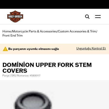
web accessibility
Home
Motorcycle Parts & Accessories
Custom Accessories & Trim
/
/
/
Front End Trim
Uygunluğu Kontrol Et
Bu parçanın uyumlu olmasını sağla
DOMINION UPPER FORK STEM
COVERS
Parça | SKU Numarası: 45800117