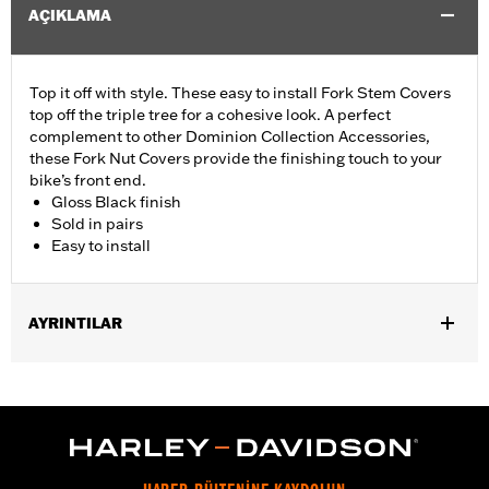
AÇIKLAMA
Top it off with style. These easy to install Fork Stem Covers
top off the triple tree for a cohesive look. A perfect
complement to other Dominion Collection Accessories,
these Fork Nut Covers provide the finishing touch to your
bike’s front end.
Gloss Black finish
Sold in pairs
Easy to install
AYRINTILAR
Fits ’06-’17 Dyna® models and ’18-later Softail models (except
FLSB, FXDRS, FXFB, FXFBS, FXLRS and FXLRST). Also fits
’88-’13 XL (except XL1200CX, XL1200X, XL883N) ’95-’05 FXD,
’93-’05 FXDL, ’16-later FXDLS, ’94-’05 FXDS-CONV and ’90-’17
FLS, FLSS, FLSTF, FLSTFB, FLSTFBS and FLSTN and ’86-’17
FLSTC models.