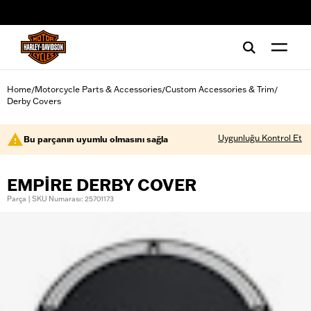
web accessibility
Home
Motorcycle Parts & Accessories
Custom Accessories & Trim
/
/
/
Derby Covers
Uygunluğu Kontrol Et
Bu parçanın uyumlu olmasını sağla
EMPIRE DERBY COVER
Parça | SKU Numarası: 25701173